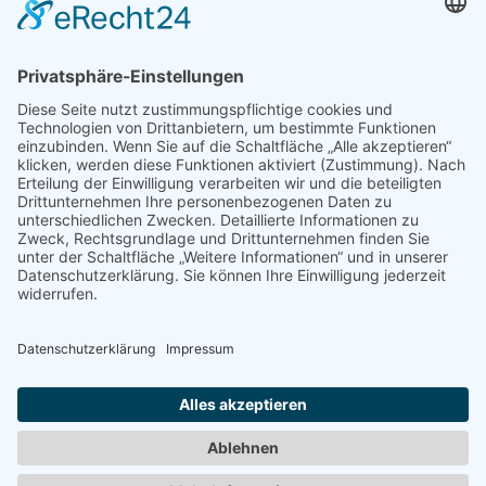
Umsetzung
dabe.de
Teilen:
Übersicht Impressum
Archiv
zurück
BFS Rechtsanwälte
Königstor 23
34117 Kassel
Tel.: 0561 / 81 66 9-0
E-Mail:
info@bfs-anwaelte.de
Kontakt
Impressum