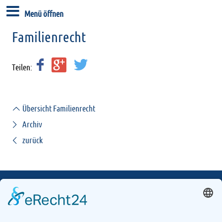
Menü öffnen
Familienrecht
Teilen:
Übersicht Familienrecht
Archiv
zurück
BFS Rechtsanwälte
Königstor 23
34117 Kassel
Tel.: 0561 / 81 66 9-0
E-Mail:
info@bfs-anwaelte.de